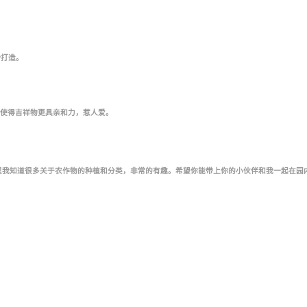
诗打造。
使得吉祥物更具亲和力，惹人爱。
里我知道很多关于农作物的种植和分类，非常的有趣。希望你能带上你的小伙伴和我一起在园