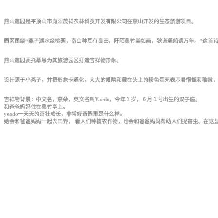
燕山趣园是平顶山市向阳茂祥农林科技开发有限公司在燕山开发的生态旅游项目。
园区围绕“燕子湖水绕桃园，南山种豆有良田，阡陌桑竹美如画，狭道通船遇万年。
”
这首
燕山趣园委托幕恩为其旅游园区打造吉祥物形象。
设计源于小燕子，并把形象卡通化，大大的眼睛和戴在头上的粉色蛋壳表示着懵懂和稚嫩，
吉祥物背景
：中文名，燕朵，英文名叫Yaedo，今年１岁，６月１号出生的双子座。
和爸爸妈妈住在桑竹亭上。
yeado一天天的茁壮成长，非常好奇园里是什么样。
她会和爸爸妈妈一起去田野， 看人们种植农作物，也会和爸爸妈妈帮助人们捉害虫。在这